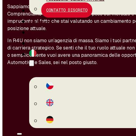
Sappiamo che le persone del tuo livello non inviano i propr
CONTATTO DISCRETO
CHI SIAMO
Comprendiamo che il tuo nome ha un peso sul mercato e 
imprudente al fatto che stai valutando un cambiamento 
REFERENZE
posizione attuale.
MAGAZINE
In R4U non siamo un’agenzia di massa. Siamo i tuoi partn
CONTATTI
di carriera strategico. Se senti che il tuo ruolo attuale non
o semplicemente vuoi avere una panoramica delle opportun
Automotive e Sales, sei nel posto giusto.