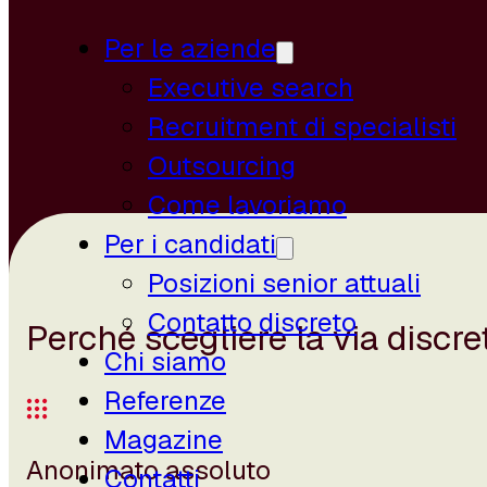
Per le aziende
Executive search
Recruitment di specialisti
Outsourcing
Come lavoriamo
Per i candidati
Posizioni senior attuali
Contatto discreto
Perché scegliere la via discr
Chi siamo
Referenze
Magazine
Anonimato assoluto
Contatti