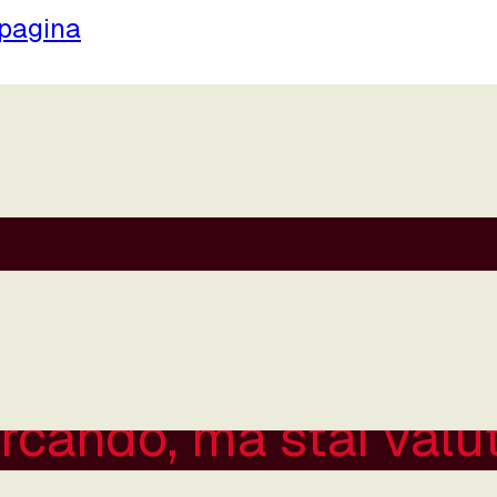
 pagina
a:
rcando, ma stai val