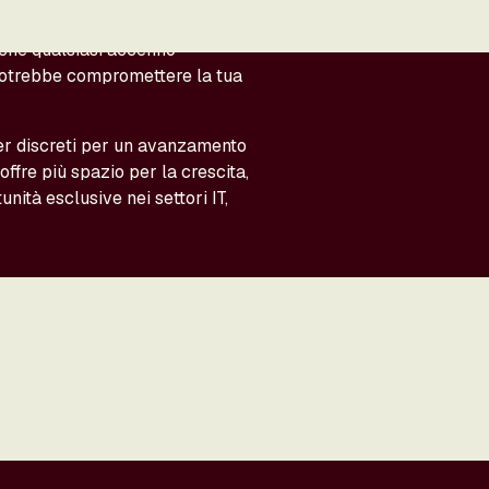
i curricula sui portali di lavoro.
che qualsiasi accenno
potrebbe compromettere la tua
er discreti per un avanzamento
 offre più spazio per la crescita,
ità esclusive nei settori IT,