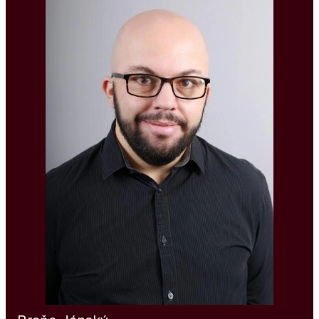
Schwerpunkt auf technischen und Management-
Positionen in Produktionsunternehmen. Er
spezialisiert sich auf Projekte für den Maschinenbau,
die Lebensmittelindustrie, TGA, Elektrotechnik und
Industrieautomation. Dank seines umfangreichen
Netzwerks und seiner Kenntnis des Arbeitsmarktes
besetzt er erfolgreich sowohl Spezialisten als auch
Top-Manager. Er spricht aktiv Italienisch, und zu
seinen erfolgreichen internationalen Projekten gehört
die Besetzung der Position eines Plant Managers in
Italien, einschließlich der Durchführung von
Vorstellungsgesprächen in italienischer Sprache.
Kunden schätzen seinen professionellen Ansatz, seine
Ergebnisorientierung und seine Fähigkeit, qualifizierte
Kandidaten auch für anspruchsvollste Positionen zu
finden.