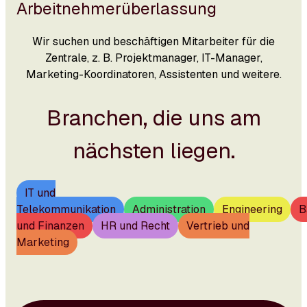
Arbeitnehmerüberlassung
Wir suchen und beschäftigen Mitarbeiter für die
Zentrale, z. B. Projektmanager, IT-Manager,
Marketing-Koordinatoren, Assistenten und weitere.
Branchen, die uns am
nächsten liegen.
IT und
Telekommunikation
Administration
Engineering
B
und Finanzen
HR und Recht
Vertrieb und
Marketing