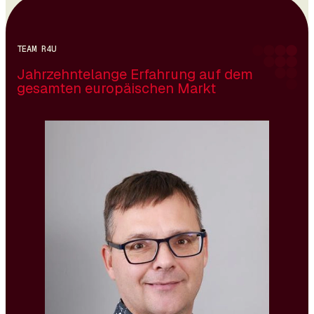
TEAM R4U
Jahrzehntelange Erfahrung auf dem
gesamten europäischen Markt
Vladimír Kočí absolvierte die Wirtschaftsuniversität in
Prag. Während seines Studiums arbeitete er in
Vertriebspositionen bei einem lokalen IT-
Unternehmen, nach dem Abschluss wechselte er als
Vertriebsmitarbeiter zu einem internationalen IT-
Unternehmen. Im Jahr 2000 nahm er ein Angebot
einer Executive-Search-Gesellschaft mit
Spezialisierung auf die Sektoren IT und Telco an,
arbeitete für zwei internationale Executive-Search-
Firmen und war 2006 an der Gründung von R4U