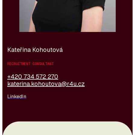
wird. Im Recruitment findet sie das Gleichgewicht
zwischen Zuhören und Verstehen – menschlich wie
professionell.
Kateřina Kohoutová
RECRUITMENT CONSULTANT
+420 734 572 270
katerina.kohoutova@r4u.cz
LinkedIn