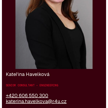
Organisationsfähigkeiten und ihrer Orientierung an
den Bedürfnissen von Kunden und Kandidaten setzt
sie erfolgreich ein breites Spektrum an
Rekrutierungsprojekten um. Zu ihren Aufgaben gehört
auch die administrative Unterstützung im
Zusammenhang mit der Arbeitnehmerüberlassung.
Kunden und Kandidaten schätzen ihre Zuverlässigkeit,
ihre freundliche Kommunikation und ihren Fokus auf
qualitativ hochwertige Arbeit.
Kateřina Havelková
SENIOR CONSULTANT – ENGINEERING
+420 606 550 300
katerina.havelkova@r4u.cz