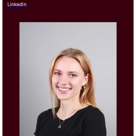
LinkedIn
Kateřina kombiniert Erfahrungen aus Vertrieb, IT und
Marketing, die ihr wertvolle Einblicke in die
Funktionsweise von Unternehmen und die Arbeit mit
Menschen geben. Seit April 2024 widmet sie sich
dem Recruitment und ist bei R4U als Recruitment
Consultant tätig. Sie konzentriert sich primär auf die
Besetzung von Positionen in den Bereichen Finanzen,
Marketing und Kommunikation – mit Schnittstellen
zur IT.
Sie absolvierte eine Fachoberschule mit Schwerpunkt
Marketing und Management und kehrt ab September
nach sechs Jahren zum Studium zurück, diesmal an
der Universität für tschechische Sprache und
Literatur, dem sie sich parallel zur Arbeit widmen