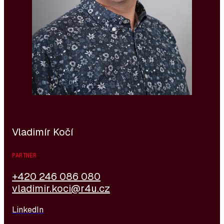
beteiligt. Seit mehr als 25 Jahren widmet er sich der
Besetzung von Rollen im ICT-Segment, insbesondere
in den Bereichen Vertrieb, Presales,
Projektmanagement und Management.
Vladimír Kočí
PARTNER
+420 246 086 080
vladimir.koci@r4u.cz
LinkedIn