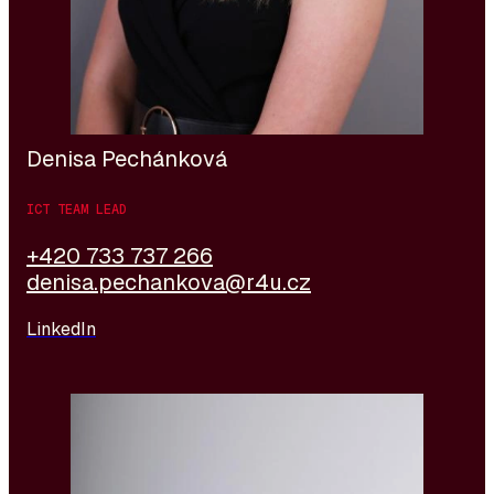
Denisa Pechánková
ICT TEAM LEAD
+420 733 737 266
denisa.pechankova@r4u.cz
LinkedIn
Braňo verfügt über mehr als 20 Jahre Erfahrung im
Bereich Recruitment und Executive Search mit