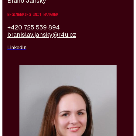
Braňo Jánský
ENGINEERING UNIT MANAGER
+420 725 559 894
branislav.jansky@r4u.cz
LinkedIn
Katka ist seit 2017 als Mitglied des Engineering-
Teams bei R4U tätig. Sie spezialisiert sich auf die
Besetzung von Positionen in den Bereichen Vertrieb,
Einkauf, Logistik, Administration und Kundenservice,
verfügt jedoch auch über Erfahrung in der
Rekrutierung von Spezialisten in den Bereichen
Marketing, HR oder Recht. Dank ihres sorgfältigen
Ansatzes, ihrer hervorragenden