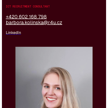
ICT RECRUITMENT CONSULTANT
+420 602 168 798
barbora.kolinska@r4u.cz
LinkedIn
Anička ist seit November 2022 bei R4U als
Researcher für die Engineering-Division tätig, wo sie
an der Suche und Ansprache von Kandidaten für
technische und Management-Positionen beteiligt ist.
Ihr größter Vorteil ist die Kombination aus technischer
und humanistischer Ausbildung. Ihr vorangegangenes
Studium des Bauingenieurwesens an der ČVUT
verschaffte ihr ein tiefes Verständnis für das
Engineering-Umfeld, während ihr Bachelor-Abschluss