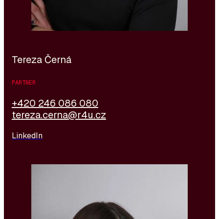
professionellem Niveau und sehr gut Deutsch. Aktuell
lernt sie Italienisch.
Tereza Černá
PARTNER
+420 246 086 080
tereza.cerna@r4u.cz
LinkedIn
Bára ist Absolventin der Wirtschaftsuniversität in
Prag, wo sie das Nebenfach Personalmanagement
studierte. Sie interessiert sich für den IT-Bereich und