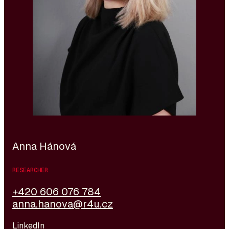
in Psychologie und Management-Soziologie ihr eine
solide Basis im Personalwesen gab. Dieses Profil
entwickelt sie derzeit durch ein Psychologiestudium
an der Palacký-Universität in Olomouc weiter. Sie
geht ihre Arbeit mit Begeisterung, Sorgfalt und dem
Wunsch an, ständig Neues zu lernen.
Anna Hánová
RESEARCHER
+420 606 076 784
anna.hanova@r4u.cz
LinkedIn