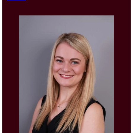
Denisa hat ihren Abschluss an der Tschechischen
Technischen Universität in Prag im Bereich
Innovationsprojektmanagement gemacht. Seit 2017
arbeitet sie in den Bereichen Headhunting,
Outsourcing, Recruitment und Management
Consulting, wobei sie sich zunächst auf Engineering,
Automotive und Logistik konzentrierte, bevor sie die
Welt der IT entdeckte. Sie verfügt über Erfahrung
sowohl im externen Contracting als auch in der
internen Personalbeschaffung. Dieser Bereich lässt
sie seit 2020 nicht mehr los, und heute konzentriert
sie sich auf die Suche nach IT-Spezialisten für
Entwicklungs-, TelCo- und Finanzunternehmen.