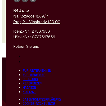
R4U s.r.o.
Na Kozačce 1289/7
Prag 2 – Vinohrady 120 00
Ident.-Nr.:
27567656
USt-IdNr.: CZ27567656
Folgen Sie uns
© 2026 – R4U s. r. o. | Erstellt und gehostet von
DIGITREE
FÜR UNTERNEHMEN
FÜR BEWERBER
ÜBER UNS
REFERENZEN
MAGAZIN
KONTAKT
DATENSCHUTZERKLÄRUNG
COOKIE-RICHTLINIE