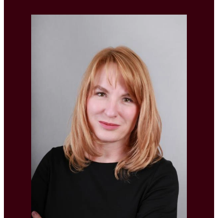
Tereza Černá studierte Andragogik und
Personalmanagement an der Philosophischen
Fakultät der Karls-Universität in Prag. Im Bereich HR
und Recruitment arbeitet sie seit dem Jahr 2000.
1997. Bei R4U ist sie Gründungsmitglied,
Geschäftsführerin und Senior Consultant. In ihrem
Berufsleben hat sie über 10.000
Vorstellungsgespräche mit Kandidaten und hunderte
Verhandlungen mit Kunden geführt. Vor R4U arbeitete
sie in Banken und im FMCG-Bereich. Sie konzentriert
sich auf die Suche nach Kandidaten in den Bereichen
Finanzen, Versicherungswesen, Marketing &
Kommunikation, HR, Recht sowie auf verschiedene
„unbesetzbare Positionen“. Sie ist stolze Inhaberin
des goldenen Coaching-Zertifikats und einer Yoga-
Trainer-Lizenz. Sie spricht Englisch auf