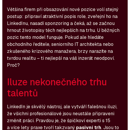
Většina firem při obsazování nové pozice volí stejný
postup: připraví atraktivní popis role, zveřejní ho na
LinkedInu, nasadí sponzoring a čeká, až se začnou
hrnout životopisy těch nejlepších na trhu. U běžných
pozic tento model funguje. Pokud ale hledáte
obchodního ředitele, seniorního IT architekta nebo
zkušeného krizového manažera, brzy narazíte na
tvrdou realitu – ti nejlepší na váš inzerát neodpoví.
Proč?
Iluze nekonečného trhu
talentů
LinkedIn je skvělý nástroj, ale vytváří falešnou iluzi,
že všichni profesionálové jsou neustále připraveni
změnit práci. Pravdou je, že špičkoví experti s 15
a více lety praxe tvoří takzvaný
pasivní trh
. Jsou to