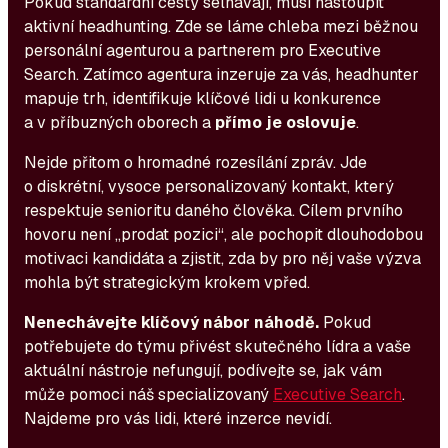
Pokud standardní cesty selhávají, musí nastoupit
aktivní headhunting. Zde se láme chleba mezi běžnou
personální agenturou a partnerem pro Executive
Search. Zatímco agentura inzeruje za vás, headhunter
mapuje trh, identifikuje klíčové lidi u konkurence
a v příbuzných oborech a
přímo je oslovuje
.
Nejde přitom o hromadné rozesílání zpráv. Jde
o diskrétní, vysoce personalizovaný kontakt, který
respektuje senioritu daného člověka. Cílem prvního
hovoru není „prodat pozici“, ale pochopit dlouhodobou
motivaci kandidáta a zjistit, zda by pro něj vaše výzva
mohla být strategickým krokem vpřed.
Nenechávejte klíčový nábor náhodě.
Pokud
potřebujete do týmu přivést skutečného lídra a vaše
aktuální nástroje nefungují, podívejte se, jak vám
může pomoci náš specializovaný
Executive Search
.
Najdeme pro vás lidi, které inzerce nevidí.