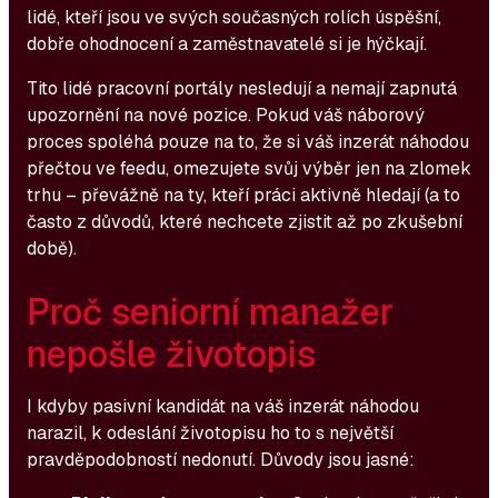
lidé, kteří jsou ve svých současných rolích úspěšní,
dobře ohodnocení a zaměstnavatelé si je hýčkají.
Tito lidé pracovní portály nesledují a nemají zapnutá
upozornění na nové pozice. Pokud váš náborový
proces spoléhá pouze na to, že si váš inzerát náhodou
přečtou ve feedu, omezujete svůj výběr jen na zlomek
trhu – převážně na ty, kteří práci aktivně hledají (a to
často z důvodů, které nechcete zjistit až po zkušební
době).
Proč seniorní manažer
nepošle životopis
I kdyby pasivní kandidát na váš inzerát náhodou
narazil, k odeslání životopisu ho to s největší
pravděpodobností nedonutí. Důvody jsou jasné: