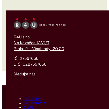
R4U s.r.o.
Na Kozačce 1289/7
Praha 2 – Vinohrady 120 00
IČ:
27567656
DIČ: CZ27567656
Sledujte nás
© 2026 - R4U s. r. o. | Vytvořeno a hostováno
u
DIGITREE
PRO FIRMY
PRO UCHAZEČE
O NÁS